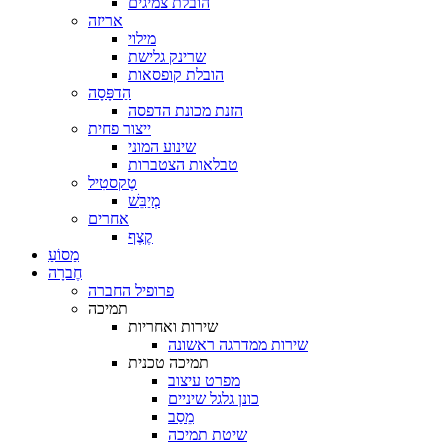
הובלת צמיגים
אריזה
מילוי
שרינק גלישת
הובלת קופסאות
הַדפָּסָה
הזנת מכונת הדפסה
ייצור פחית
שינוע המוני
טבלאות הצטברות
טֶקסטִיל
מְיַבֵּשׁ
אחרים
קֶצֶף
מַסוֹעַ
חֶברָה
פרופיל החברה
תמיכה
שירות ואחריות
שירות ממדרגה ראשונה
תמיכה טכנית
מפרט עיצוב
כונן גלגל שיניים
מֵסַב
שיטת תמיכה