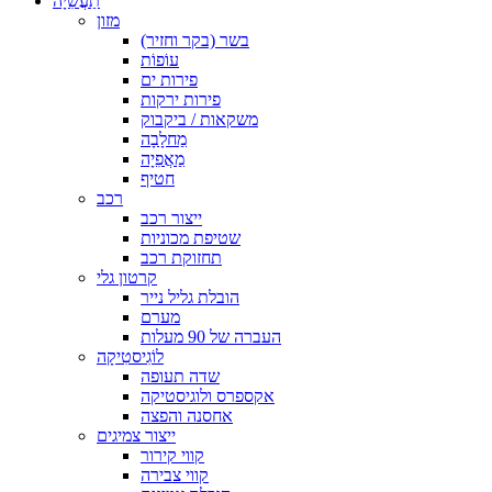
תַעֲשִׂיָה
מזון
בשר (בקר וחזיר)
עוֹפוֹת
פירות ים
פירות ירקות
משקאות / ביקבוק
מַחלָבָה
מַאֲפִיָה
חטיף
רכב
ייצור רכב
שטיפת מכוניות
תחזוקת רכב
קרטון גלי
הובלת גליל נייר
מערם
העברה של 90 מעלות
לוֹגִיסטִיקָה
שדה תעופה
אקספרס ולוגיסטיקה
אחסנה והפצה
ייצור צמיגים
קווי קירור
קווי צבירה