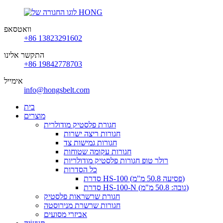
וואטסאפ
+86 13823291602
התקשר אלינו
+86 19842778703
אימייל
info@hongsbelt.com
בית
מוצרים
חגורת פלסטיק מודולרית
חגורות ריצה ישרות
חגורות גמישות צד
חגורות עקומה שטוחות
רולר טופ חגורות פלסטיק מודולריות
כל הסדרות
סדרת HS-100 (פסיעה 50.8 מ"מ)
סדרת HS-100-N (גובה: 50.8 מ"מ)
חגורת שרשראות פלסטיק
חגורות שרשרת מנירוסטה
אביזרי מסועים