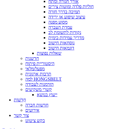
אורך חגורה ומתח
חוליות פלדה ומוטות צירים
תמיכה בדרך חזרה
עיצוב שיפוע או ירידה
מסוע מפנה
עמדת העברה
נקודות לתשומת לב
מדריך עמידות כימית
נוסחאות חישוב
דוגמאות חישוב
שאלות נפוצות
חדשנות
היסטוריית פיתוח
מפעל/מלאי
תרבות ארגונית
למה HONGSBELT
הזדמנות לעבודה
קשרי משקיעים
ייעוץ בנושא
חֲדָשׁוֹת
חדשות חברה
אירועים
צור קשר
בקש ציטוט