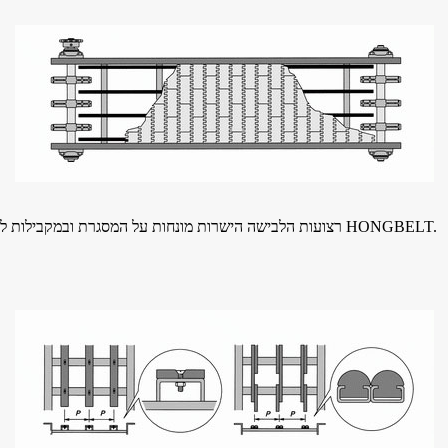
רצועות הלבישה הישרות מונחות על המסגרת ובמקבילות לכיוון ההובלה של החגורה.זה העיצוב הפופולרי ביותר עבור אימוץ מוצרי HONGBELT.