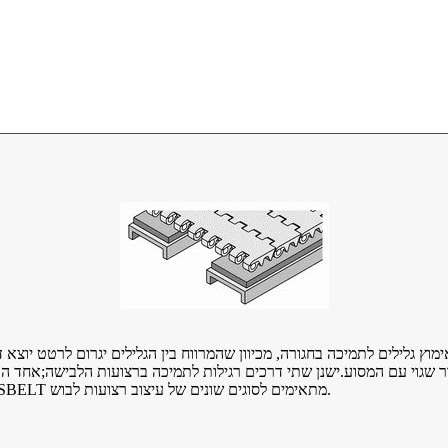
בור שגוי עם המסוע.ישנן שתי דרכים רגילות לתמיכה ברצועות הלבישה;אחד הו
HONGSBELT בשתי דרכים תומכות. מוצרים סדרתיים של HONGSBELT מתאימים לסוגים שונים של עיצוב רצועות לבוש.