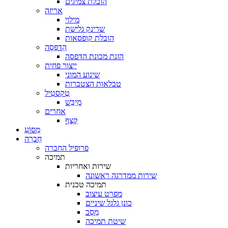
הובלת צמיגים
אריזה
מילוי
שרינק גלישת
הובלת קופסאות
הַדפָּסָה
הזנת מכונת הדפסה
ייצור פחית
שינוע המוני
טבלאות הצטברות
טֶקסטִיל
מְיַבֵּשׁ
אחרים
קֶצֶף
מַסוֹעַ
חֶברָה
פרופיל החברה
תמיכה
שירות ואחריות
שירות ממדרגה ראשונה
תמיכה טכנית
מפרט עיצוב
כונן גלגל שיניים
מֵסַב
שיטת תמיכה