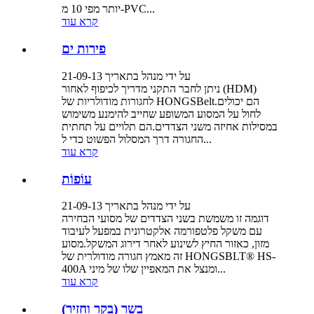
יותר מפי 10 מ-PVC...
קרא עוד
פירות ים
על ידי מנהל בתאריך 21-09-13
ניתן לחבר התקני מדריך לכיפוף לאחור (HDM)
לחגורות מודולריות של HONGSBelt.הם יכולים
לחול על המסוע המשופע שחייב להימנע משימוש
במסילות אחיזה משני הצדדים.הם תלויים על תחתית
החגורה דרך המסלול הפשוט כדי ל...
קרא עוד
עוֹפוֹת
על ידי מנהל בתאריך 21-09-13
דוגמה זו משמשת בשני הצדדים של מסועי הבחירה
עם משקל פלטפורמה אלקטרונית במפעל לעיבוד
מזון, כאזור החיץ לשינוע לאחר דירוג המשקל.מסוע
זה מאמץ חגורה מודולרית של HONGSBLT® HS-
400A ומנצל את המאפיין שלו של מיני...
קרא עוד
בשר (בקר וחזיר)