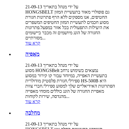
על ידי מנהל בתאריך 21-09-13
HONGSBELT גם פופולרי מאוד בתעשיית המזון
החטיפים, אנו מספקים ללא הרף פתרונות חגורת
מסוע חכמים לתעשיית המזון החטיפים המשפרים
את היעילות התפעולית בכל אזור במפעל.פתרונות
החגורה של הונג מיושמים זה מכבר ביישומים
מסורתיים...
קרא עוד
מַאֲפִיָה
על ידי מנהל בתאריך 21-09-13
מסוע HONGSBelt נמצאים בשימוש נרחב
בתעשיית האפייה, במיוחד עבור קו קירור במסוע
ספירלי.חגורת פלסטיק מודולרית HS-500B היא
הפתרונות האידיאליים שלך למסוע ספירלי.חברי צוות
מאפיית החגורה של הונג כוללים מומחי מאפייה
מהנדסה, שירות לקוחות...
קרא עוד
מַחלָבָה
על ידי מנהל בתאריך 21-09-13