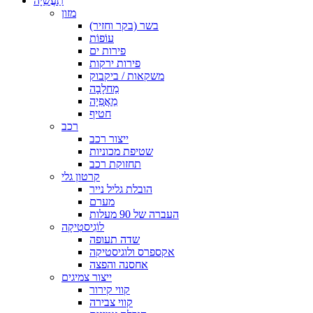
תַעֲשִׂיָה
מזון
בשר (בקר וחזיר)
עוֹפוֹת
פירות ים
פירות ירקות
משקאות / ביקבוק
מַחלָבָה
מַאֲפִיָה
חטיף
רכב
ייצור רכב
שטיפת מכוניות
תחזוקת רכב
קרטון גלי
הובלת גליל נייר
מערם
העברה של 90 מעלות
לוֹגִיסטִיקָה
שדה תעופה
אקספרס ולוגיסטיקה
אחסנה והפצה
ייצור צמיגים
קווי קירור
קווי צבירה