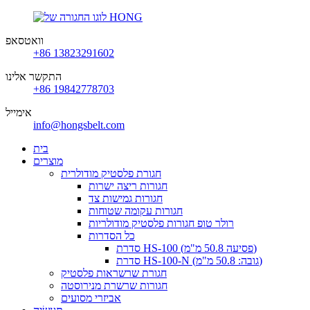
וואטסאפ
+86 13823291602
התקשר אלינו
+86 19842778703
אימייל
info@hongsbelt.com
בית
מוצרים
חגורת פלסטיק מודולרית
חגורות ריצה ישרות
חגורות גמישות צד
חגורות עקומה שטוחות
רולר טופ חגורות פלסטיק מודולריות
כל הסדרות
סדרת HS-100 (פסיעה 50.8 מ"מ)
סדרת HS-100-N (גובה: 50.8 מ"מ)
חגורת שרשראות פלסטיק
חגורות שרשרת מנירוסטה
אביזרי מסועים