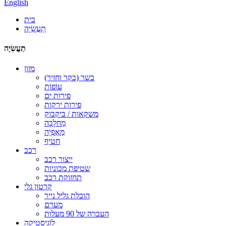
English
בית
תַעֲשִׂיָה
תַעֲשִׂיָה
מזון
בשר (בקר וחזיר)
עוֹפוֹת
פירות ים
פירות ירקות
משקאות / ביקבוק
מַחלָבָה
מַאֲפִיָה
חטיף
רכב
ייצור רכב
שטיפת מכוניות
תחזוקת רכב
קרטון גלי
הובלת גליל נייר
מערם
העברה של 90 מעלות
לוֹגִיסטִיקָה