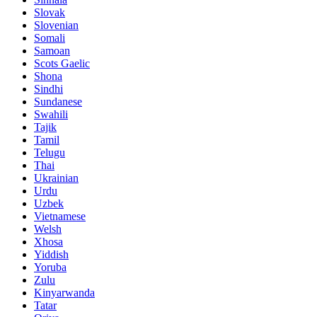
Slovak
Slovenian
Somali
Samoan
Scots Gaelic
Shona
Sindhi
Sundanese
Swahili
Tajik
Tamil
Telugu
Thai
Ukrainian
Urdu
Uzbek
Vietnamese
Welsh
Xhosa
Yiddish
Yoruba
Zulu
Kinyarwanda
Tatar