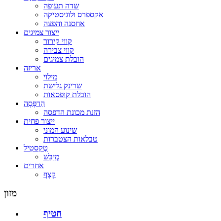
שדה תעופה
אקספרס ולוגיסטיקה
אחסנה והפצה
ייצור צמיגים
קווי קירור
קווי צבירה
הובלת צמיגים
אריזה
מילוי
שרינק גלישת
הובלת קופסאות
הַדפָּסָה
הזנת מכונת הדפסה
ייצור פחית
שינוע המוני
טבלאות הצטברות
טֶקסטִיל
מְיַבֵּשׁ
אחרים
קֶצֶף
מזון
חטיף