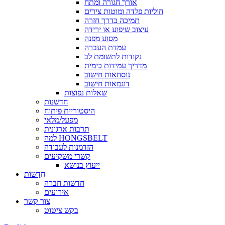
אורך חגורה ומתח
חוליות פלדה ומוטות צירים
תמיכה בדרך חזרה
עיצוב שיפוע או ירידה
מסוע מפנה
עמדת העברה
נקודות לתשומת לב
מדריך עמידות כימית
נוסחאות חישוב
דוגמאות חישוב
שאלות נפוצות
חדשנות
היסטוריית פיתוח
מפעל/מלאי
תרבות ארגונית
למה HONGSBELT
הזדמנות לעבודה
קשרי משקיעים
ייעוץ בנושא
חֲדָשׁוֹת
חדשות חברה
אירועים
צור קשר
בקש ציטוט