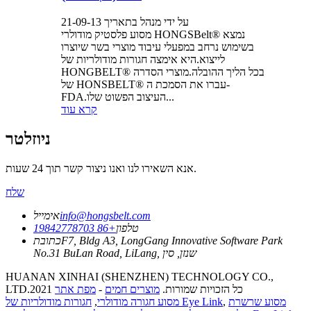
על ידי מנהל בתאריך 21-09-13
מסוע פלסטיק מודולרי HONGSBelt® נמצא
בשימוש נרחב במפעלי עיבוד מוצרי בשר שיוצרו
לייצוא.היא אימצה חגורות מודולריות של
HONGBELT® בכל הליך ההובלה.מוצרי הסדרה
של HONSBELT® עברו את הסמכת ה-
FDA.העיצוב הפשוט שלו...
קרא עוד
ניוזלטר
אנא השאירו לנו ואנו ניצור קשר תוך 24 שעות.
שלח
info@hongsbelt.com
אימייל
טלפון
+86 19842778703
F7, Bldg A3, LongGang Innovative Software Park
כתובת
No.31 BuLan Road, LiLang, שנזן, סין
HUANAN XINHAI (SHENZHEN) TECHNOLOGY CO.,
LTD.2021 כל הזכויות שמורות.
מוצרים חמים
-
מפת אתר
מסוע שרשרת
,
חגורות מודולריות של Eye Link
מסוע חגורה מודולרי
,