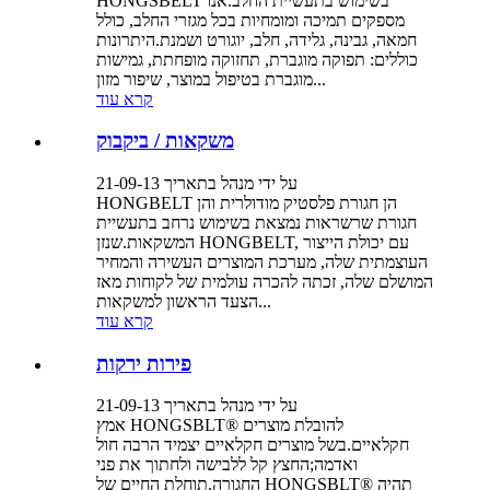
HONGSBELT בשימוש בתעשיית החלב.אנו
מספקים תמיכה ומומחיות בכל מגזרי החלב, כולל
חמאה, גבינה, גלידה, חלב, יוגורט ושמנת.היתרונות
כוללים: תפוקה מוגברת, תחזוקה מופחתת, גמישות
מוגברת בטיפול במוצר, שיפור מזון...
קרא עוד
משקאות / ביקבוק
על ידי מנהל בתאריך 21-09-13
HONGBELT הן חגורת פלסטיק מודולרית והן
חגורת שרשראות נמצאת בשימוש נרחב בתעשיית
המשקאות.שנזן HONGBELT, עם יכולת הייצור
העוצמתית שלה, מערכת המוצרים העשירה והמחיר
המושלם שלה, זכתה להכרה עולמית של לקוחות מאז
הצעד הראשון למשקאות...
קרא עוד
פירות ירקות
על ידי מנהל בתאריך 21-09-13
אמץ HONGSBLT® להובלת מוצרים
חקלאיים.בשל מוצרים חקלאיים יצמיד הרבה חול
ואדמה;החצץ קל ללבישה ולחתוך את פני
החגורה.תוחלת החיים של HONGSBLT® תהיה